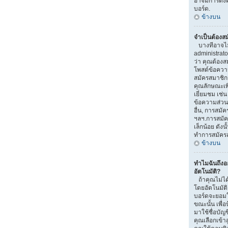
อาจมีการตั้งค
บอร์ด.
ข้างบน
จำเป็นต้องส
บางทีอาจไม่จ
administrat
ว่า คุณต้องส
โพสต์ข้อควา
สมัครสมาชิ
คุณลักษณะเพิ่ม
เยี่ยมชม เช่
ข้อความส่วนตั
อื่น, การสมัคร
ฯลฯ.การสมัค
เล็กน้อย ดัง
ทำการสมัคร
ข้างบน
ทำไมฉันถึง
อัตโนมัติ?
ถ้าคุณไม่ได้
โดยอัตโนมัติ
บอร์ดจะยอมใ
ขณะนั้น เพื่อ
มาใช้ชื่อบัญ
คุณเลือกเข้า