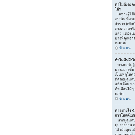
ทำไมถึงลงค
ได้?
เฉพาะผู้ใช้ท
เท่านั้น ที
สำรวจ (เพื่อ
ตรงความจริง
แล้ว แต่ยัง
บางทีคุณอาจไ
คะแนน.
ข้างบน
ทำไมฉันถึงไ
บางบอร์ดผู
บางอย่างขึ้น
เป็นเหตุให้ค
ติดต่อผู้ดูแ
แจ้งเตือน ท
คำเตือนได้ๆ 
บอร์ด
ข้างบน
ทำอย่างไร ฉ
การโพสต์แก่ผู
หากผู้ดูแลบ
ปุ่มรายงาน เ
ได้ เมื่อคุณ
รายงานต่อไ