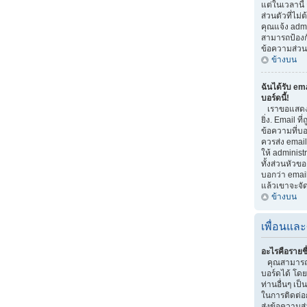
แต่ในเวลานี้
ส่วนตัวที่ไม
คุณแจ้ง adm
สามารถป้องกัน
ข้อความส่วนต
ข้างบน
ฉันได้รับ em
บอร์ดนี้!
เราขอแสดงค
ยิ่ง. Email ที
ข้อความที่บอก
ควรส่ง email
ให้ administ
ทั้งส่วนหัวข
บอกว่า email
แล้วเขาจะจั
ข้างบน
เพื่อนและ
อะไรคือรายชื
คุณสามารถจ
บอร์ดได้ โด
ท่านอื่นๆ เป็น
ในการติดต่อ
ส่งข้อความส