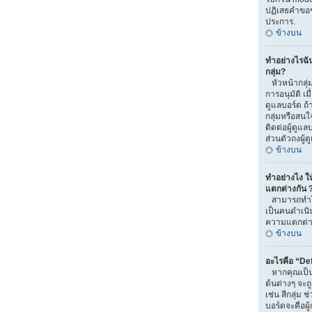
ปฏิเสธคำขอ
ประการ.
ข้างบน
ทำอย่างไรฉั
กลุ่ม?
หัวหน้ากลุ่ม
การอนุมัติ เมื่
ดูแลบอร์ด ถ
กลุ่มหรือสนใ
ติดต่อผู้ดูแ
ส่วนตัวถงผู้
ข้างบน
ทำอย่างไง ให้
แตกต่างกัน 
สามารถทำได้
เป็นคนดำเนิน
ความแตกต่าง
ข้างบน
อะไรคือ “De
หากคุณเป็นส
ต้นต่างๆ จะถ
เช่น สีกลุ่ม ช
บอร์ดจะคือผู