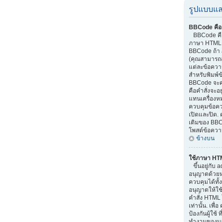
รูปแบบแล
BBCode คือ
BBCode คือส
ภาษา HTML.
BBCode ถ้า 
(คุณสามารถส
แต่ละข้อควา
สำหรับพิมพ์
BBCode จะค
คือคำสั่งจะอย
แทนเครื่องหม
ควบคุมข้อควา
เปิดและปิด. 
เติมของ BBC
โพสต์ข้อควา
ข้างบน
ใช้ภาษา HT
ขึ้นอยู่กับ a
อนุญาตด้วยหรื
ควบคุมได้ทั้
อนุญาตให้ใช
คำสั่ง HTML 
เท่านั้น. เพ
ป้องกันผู้ใช
ทำงานของบอร