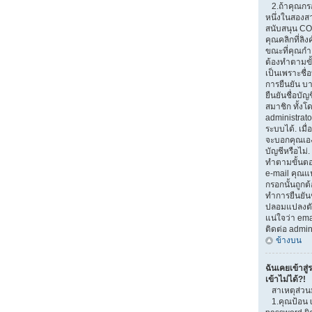
2.ถ้าคุณกรอ
หนึ่งในสองสาเ
สนับสนุน CO
คุณคลิกที่ลิง
ขณะที่คุณกำ
ต้องทำตามขั้
เป็นเพราะชื่
การยืนยัน บ
ยืนยันชื่อบั
สมาชิก ทั้งโ
administrato
ระบบได้. เมื
จะบอกคุณเอง
บัญชีหรือไม่.
ทำตามขั้นตอน
e-mail คุณแน
กรอกนั้นถูกต้
ทำการยืนยันช
ปลอมแปลงตัวเ
แน่ใจว่า emai
ติดต่อ admin
ข้างบน
ฉันเคยเข้าสู่
เข้าไม่ได้?!
สาเหตุส่วน
1.คุณป้อน 