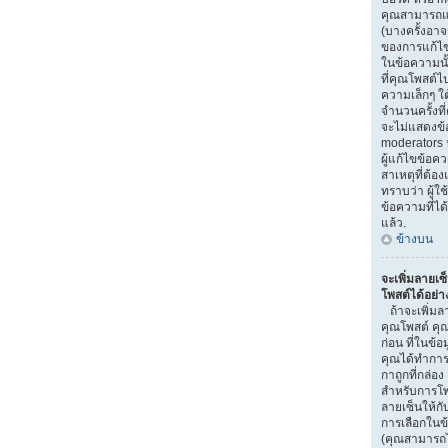
คุณสามารถแก
(บางครั้งอา
ของการแก้ไข)
ในข้อความนั
ที่คุณโพสต์ไ
ความเล็กๆ ใ
จำนวนครั้งที
จะไม่แสดงข้อ
moderators ห
ผู้แก้ไขข้อ
สาเหตุที่ต้อง
ทราบว่า ผู้
ข้อความที่ได
แล้ว.
ข้างบน
จะเพิ่มลายเซ
โพสต์ได้อย่า
ถ้าจะเพิ่มลา
คุณโพสต์ คุณ
ก่อน ที่ในข้อ
คุณได้ทำการ
กาถูกที่กล่อง
สำหรับการโพ
ลายเซ็นให้ก
การเลือกในข
(คุณสามารถไ