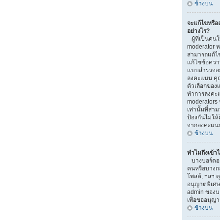
ข้างบน
จะแก้ไขหรื
อย่างไร?
ผู้ที่เป็นคน
moderator ห
สามารถแก้ไข
แก้ไขข้อความ
แบบสำรวจอยู่
ลงคะแนน คุ
ตัวเลือกของแ
ทำการลงคะแ
moderators ห
เท่านั้นที่สา
ป้องกันไม่ให้
จากลงคะแน
ข้างบน
ทำไมถึงเข้าไ
บางบอร์ดอาจ
คนหรือบางกลุ่
โพสต์, ฯลฯ ค
อนุญาตพิเศษ
admin ของบอ
เพื่อขออนุญ
ข้างบน