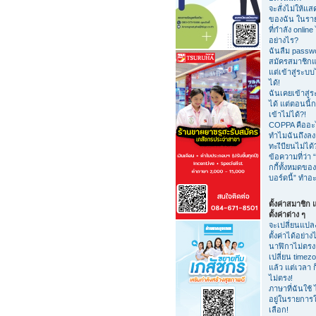
จะสั่งไม่ให้แสด
ของฉัน ในรายชื
ที่กำลัง online 
อย่างไร?
ฉันลืม passw
สมัครสมาชิกแ
แต่เข้าสู่ระบบ
ได้!
ฉันเคยเข้าสู่
ได้ แต่ตอนนี้ก
เข้าไม่ได้?!
COPPA คืออะ
ทำไมฉันถึงลง
ทะเีบียนไม่ได้
ข้อความที่ว่า “
กกี้ทั้งหมดของ
บอร์ดนี้” ทำอ
ตั้งค่าสมาชิก
ตั้งค่าต่าง ๆ
จะเปลี่ยนแปล
ตั้งค่าได้อย่าง
นาฬิกาไม่ตรง
เปลี่ยน timez
แล้ว แต่เวลา ก
ไม่ตรง!
ภาษาที่ฉันใช้ 
อยู่ในรายการใ
เลือก!