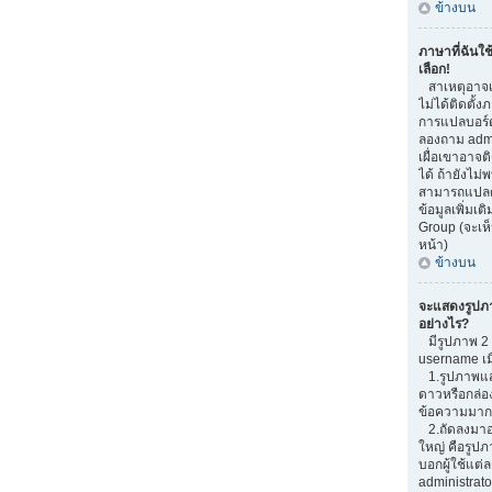
ข้างบน
ภาษาที่ฉันใช
เลือก!
สาเหตุอาจเก
ไม่ได้ติดตั้
การแปลบอร์
ลองถาม admi
เผื่อเขาอาจต
ได้ ถ้ายังไม่
สามารถแปลด้
ข้อมูลเพิ่มเต
Group (จะเห็
หน้า)
ข้างบน
จะแสดงรูปภ
อย่างไร?
มีรูปภาพ 2 อ
username เม
1.รูปภาพแสด
ดาวหรือกล่อ
ข้อความมากน
2.ถัดลงมาอ
ใหญ่ คือรูปภ
บอกผู้ใช้แต่ล
administrato