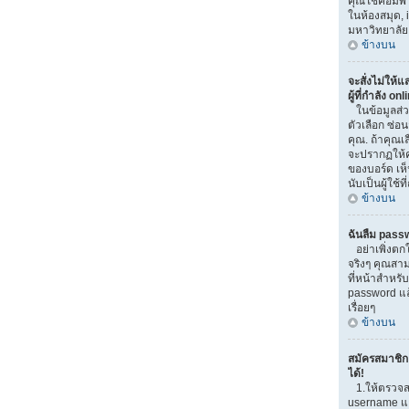
คุณใช้คอมพิวเ
ในห้องสมุด, i
มหาวิทยาลัย
ข้างบน
จะสั่งไม่ให้
ผู้ที่กำลัง on
ในข้อมูลส่
ตัวเลือก ซ่
คุณ. ถ้าคุณเ
จะปรากฏให้ค
ของบอร์ด เห็
นับเป็นผู้ใช้ที
ข้างบน
ฉันลืม pass
อย่าเพิ่งตก
จริงๆ คุณสาม
ที่หน้าสำหรับ
password แ
เรื่อยๆ
ข้างบน
สมัครสมาชิกแ
ได้!
1.ให้ตรวจส
username และ