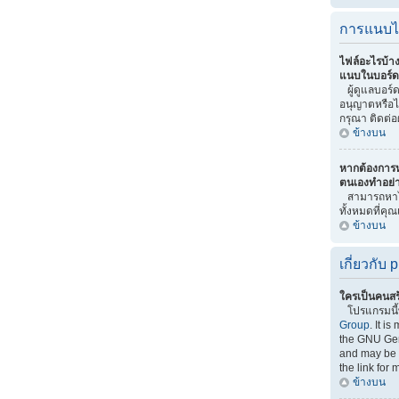
การแนบไ
ไฟล์อะไรบ้า
แนบในบอร์ดน
ผู้ดูแลบอร์ดเ
อนุญาตหรือไ
กรุณา ติดต่อ
ข้างบน
หากต้องการ
ตนเองทำอย่
สามารถหาไ
ทั้งหมดที่คุ
ข้างบน
เกี่ยวกับ
ใครเป็นคนสร
โปรแกรมนี
Group
. It i
the GNU Gen
and may be f
the link for 
ข้างบน