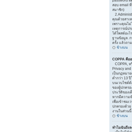
password ผิ
สอบ email ที่
สมาชิก)
2.Administr
คุณด้วยสาเ
เพราะคุณไม่ไ
เหตุการณ์ปรกต
ได้โพสต์อะไ
ฐานข้อมูล. 
ครั้ง แล้วถาม
ข้างบน
COPPA คืออ
COPPA, หรือ
Privacy and 
เป็นกฏหมายคุ
ต่ำกว่า 13 
บนเวบไซต์ต้
ของผู้ปกครอ
ประวัติของเด็
หากมีความจำ
เพื่อเข้าชมเวบ
ปกครองด้วย 
งานในส่วนนี้
ข้างบน
ทำไมฉันถึงลง