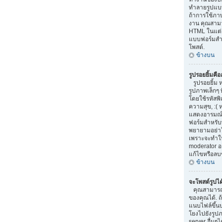
ทำลายรูปแบบ
ถ้าการใช้ภา
งาน คุณสามา
HTML ในแต่ล
แบบฟอร์มสำ
โพสต์.
ข้างบน
รูปรอยยิ้มคื
รูปรอยยิ้ม 
รูปภาพเล็กๆ 
โดยใช้รหัสพิเ
ความสุข, :( 
แสดงอารมณ์
ฟอร์มสำหรับ
พยายามอย่าใ
เพราะจะทำให
moderator 
แก้ไขหรือลบ
ข้างบน
จะโพสต์รูปไ
คุณสามารถ
ของคุณได้. 
แนบไฟล์ขึ้น
โยงไปยังรูปภ
server อื่นๆได