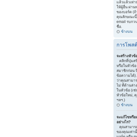
แล้วแล้วเท่าน
ให้ผู้อื่น ผ
ของบอร์ด (ถ
คุณลักษณะนี้)
email รบกวนผู้
ชื่อ.
ข้างบน
การโพสต
จะสร้างหัวข้
คลิกที่ปุ่มส
หรือในหัวข้
สมาชิกก่อน 
ข้อความได้)
ว่าคุณสามารถ
ไม่ ที่ด้านล
ในหัวข้อ (เช
หัวข้อใหม่,
ฯลฯ.)
ข้างบน
จะแก้ไขหรือ
อย่างไร?
คุณสามารถแ
ของคุณเท่านั
บอร์ด หรือ m