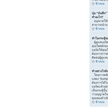
ข้างบน
ปุ่ม “บันทึก”
ทำอะไร?
อนุณาตให้บั
สามารถนำมาแ
ข้างบน
ทำไมกระทู้ข
ผู้ดูแลบอร์
คุณโพสต์ก่อน
บอร์ดให้คุณไป
ต้องการการ
ติดต่อผู้ดูแ
ข้างบน
ทำอย่างไรฉัน
โดยการคลิกท
แสดง “bump” น
ต้องการได้
บอร์ดแล้วอย
เห็นกระทู้นั
ว่าอนุญาตในส่
คุณลองดำเนิน
ข้างบน