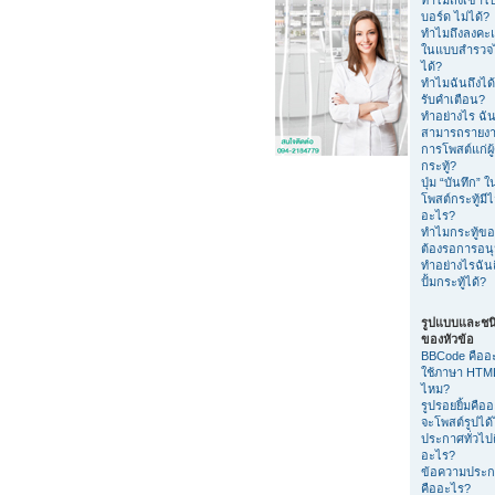
บอร์ด ไม่ได้?
ทำไมถึงลงค
ในแบบสำรวจไ
ได้?
ทำไมฉันถึงได้
รับคำเตือน?
ทำอย่างไร ฉัน
สามารถรายง
การโพสต์แก่ผู
กระทู้?
ปุ่ม “บันทึก” 
โพสต์กระทู้มีไ
อะไร?
ทำไมกระทู้ขอ
ต้องรอการอนุม
ทำอย่างไรฉัน
ปั้มกระทู้ได้?
รูปแบบและชน
ของหัวข้อ
BBCode คืออ
ใช้ภาษา HTML
ไหม?
รูปรอยยิ้มคือ
จะโพสต์รูปได
ประกาศทั่วไป
อะไร?
ข้อความประ
คืออะไร?