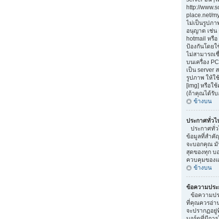
http://www.
place.net/my-
ไม่เป็นรูปภา
อนุญาต เช่น
hotmail หรือ 
ป้องกันโดยใ
ไม่สามารถเชื
บนเครื่อง PC
เป็น server
รูปภาพ ให้ใช
[img] หรือใ
(ถ้าคุณได้รั
ข้างบน
ประกาศทั่วไ
ประกาศทั่ว
ข้อมูลที่สำคั
จะบอกคุณ มั
สุดของทุก บ
ควบคุมของแต
ข้างบน
ข้อความประ
ข้อความประ
ที่คุณควรอ่
จะปรากฏอยู่
บอร์ดที่มีการ