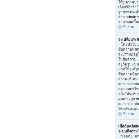
ใช้รูปภาพป
เลือกวิธีสร้า
รูปภาพประจ
จาก admin ขอ
ว่าเหตุผลนั้น
ข้างบน
จะเปลี่ยนระด
โดยทั่วไปแล
ข้อความแสดงร
จะปรากฏอยู่
ในข้อความ แล
อยู่กับรูปแบบ
มากใช้ระดับ
ข้อความที่คุ
สถานะพิเศษ 
administrator
กรุณาอย่าโพ
หวังให้ระดับข
คุณอาจถูก m
administra
โพสต์ของคุณ
ข้างบน
เมื่อฉันคลิกส่
ระบบถึงถามให
ขออภัย เฉพาะ