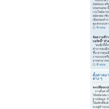
เป็นไปได้ว่
Address หรือ
Username นี
เวบไซต์อาจจ
สมัครสมาชิก 
เยี่ยมชมทำกา
ดูแลระบบหา
ข้างบน
ข้อความที่ว่า
บอร์ดนี้” ทำ
“ลบคุีกกี้ทั
ทำการลบคุ๊กก
ขึ้น หากคุณม
งานระบบหรื
อาจสามารถแก
ข้างบน
ตั้งค่าสมา
ต่าง ๆ
จะเปลี่ยนแปล
การตั้งค่าท
ได้สมัครสมาช
ฐานข้อมูล. ถ
ให้คลิกที่ลิง
จะอยู่ด้านบน