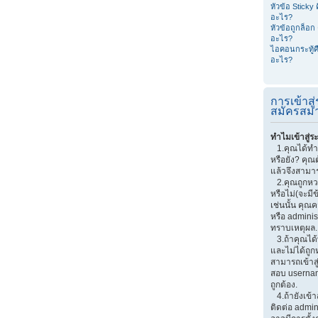
หัวข้อ Sticky 
อะไร?
หัวข้อถูกล็อก 
อะไร?
ไอคอนกระทู้ค
อะไร?
การเข้าส
สมัครสมา
ทำไมเข้าสู่ร
1.คุณได้ทำ
หรือยัง? คุณ
แล้วจึงสามาร
2.คุณถูกหวงห
หรือไม่(จะมี
เช่นนั้น คุณ
หรือ adminis
ทราบเหตุผล.
3.ถ้าคุณได
และไม่ได้ถูก
สามารถเข้าส
สอบ userna
ถูกต้อง.
4.ถ้ายังเข้า
ติดต่อ admin