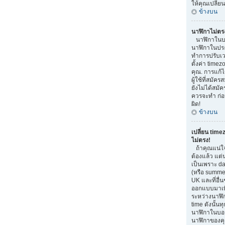
ให้คุณเปลี่ย
ข้างบน
นาฬิกาไม่ตร
นาฬิกาในบอ
นาฬิกาในประ
ทำการปรับเว
ตั้งค่า time
คุณ. การแก้ไ
ผู้ใช้ที่สมัค
ยังไม่ได้สมัค
ควรจะทำ ก่
ผิด!
ข้างบน
เปลี่ยน time
ไม่ตรง!
ถ้าคุณแน่ใจ
ต้องแล้ว แต่
เป็นเพราะ da
(หรือ summer 
UK และที่อื่น
ออกแบบมาเพื
ระหว่างนาฬิ
time ดังนั้น
นาฬิกาในบอ
นาฬิกาของคุ