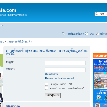
fe.com
 All Thai Pharmacists
การค้นหาขั้นสูง
FAQ
สมัคร
รตอบ
•
แสดงกระทู้ที่เปิดดูแล้ว
ท่านต้องเข้าสู่ระบบก่อน จึงจะสามารถดูข้อมูลส่วน
ตัวได้
ชื่อผู้ใช้:
รหัสผ่าน:
ลืมรหัสผ่าน
Resend activation e-mail
เข้าสู่ระบบอัตโนมัติ
ซ่อนสถานะการออนไลน์ของฉัน
สมัครสมาชิก