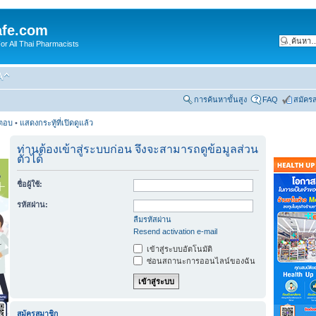
fe.com
 All Thai Pharmacists
การค้นหาขั้นสูง
FAQ
สมัคร
รตอบ
•
แสดงกระทู้ที่เปิดดูแล้ว
ท่านต้องเข้าสู่ระบบก่อน จึงจะสามารถดูข้อมูลส่วน
ตัวได้
ชื่อผู้ใช้:
รหัสผ่าน:
ลืมรหัสผ่าน
Resend activation e-mail
เข้าสู่ระบบอัตโนมัติ
ซ่อนสถานะการออนไลน์ของฉัน
สมัครสมาชิก