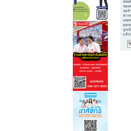
คอมพ
ของค
จดจำ
ต่างๆ
user
passw
ถูกเข
แล้ว)