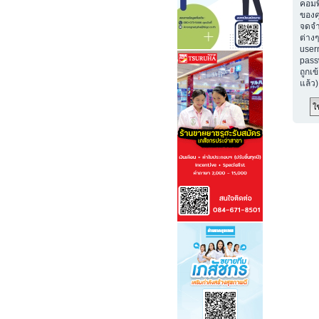
คอมพ
ของค
จดจำ
ต่างๆ
user
passw
ถูกเข
แล้ว)