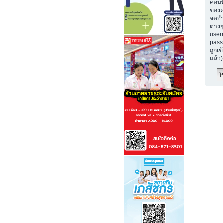
คอมพ
ของค
จดจำ
ต่างๆ
user
passw
ถูกเข
แล้ว)