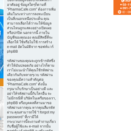
อาศัยอยู่ ข้อมูลใดๆก็ตามที่
“PharmaCafe.com” ต้องการเพิ่ม
เติมในระหว่างการลงทะเบียน
เป็นสิ่งนอกเหนือประเด็น คุณ
สามารถเลือกได้ว่าจะให้ข้อมูล
ส่วนไหนถูกแสดงอย่างเปิดเผย
หรือปกปิด นอกจากนี้ ภายใน
บัญชีของคุณเอง คุณมีสิทธิ์ที่จะ
เลือกให้ ใช้หรือไม่ใช้ การสร้าง
e-mail อัตโนมัติจาก ซอฟท์แวร์
phpBB
รหัสผ่านของคุณจะถูกเข้ารหัสซึ่ง
ทำให้มันปลอดภัย อย่างไรก็ตาม
เราไม่แนะนำให้คุณใช้รหัสผ่าน
เดียวกันกับหลายๆเวบ รหัสผ่าน
ของคุณมีความสำคัญต่อ
“PharmaCafe.com” ดังนั้น
กรุณาเก็บรักษาเป็นอย่างดี และ
อย่าให้รหัสผ่านนี้กับใครอื่น จะ
ไม่มีกรณีที่ บริษัทในเครือของเรา,
phpBB หรือบุคคลที่สามมาขอ
รหัสผ่านจากคุณ หากคุณลืมรหัส
ผ่าน คุณสามารถใช้ “I forgot my
password” ที่เรามีให้
กระบวนการนี้จะถามคำถามเกี่ยว
กับชื่อผู้ใช้และ e-mail จากนั้น
ซอฟท์แวร์ phpBB จะสร้างรหัส