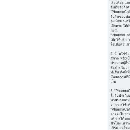
เรียบร้อย แล
อันดีของสัง
“PharmaCafe
รับผิดชอบต่อส
ละเมิดและส
เสียหาย ให้กับ
กรณี
“PharmaCaf
เปิดให้บริก
ใช้เพื่อส่วนตั
5. ห้ามใช้ข้อ
สุภาพ หรือเป
ประมาทผู้อื่
สื่อสาร ไม่ว
ทั้งสิ้น ทั้งนี้เ
วัฒนธรรมที่ด
เว็บ
6. “Pharma
ไม่รับประกัน
หายของจดหมา
จากการใช้บ
“PharmaCafe
อาจจะไม่สา
บริการได้ตล
ชั่วโมง เพราะ
เซิร์ฟเวอร์ขอ