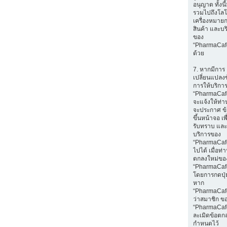
อนุญาต ทั้งนี
รวมไปถึงโลโ
เครื่องหมายก
สินค้า และบร
ของ
“PharmaCaf
ด้วย
7. หากมีการ
เปลี่ยนแปลง
การให้บริกา
“PharmaCaf
จะแจ้งให้ท่
จะประกาศ ข
ขึ้นหน้าจอ เพ
รับทราบ และ
บริการของ
“PharmaCafe
ไปได้ เมื่อท
ตกลงใหม่ขอ
“PharmaCaf
โดยการกดปุ่ม
หาก
“PharmaCaf
ว่าสมาชิก ข
“PharmaCaf
ละเมิดข้อตกล
กำหนดไว้