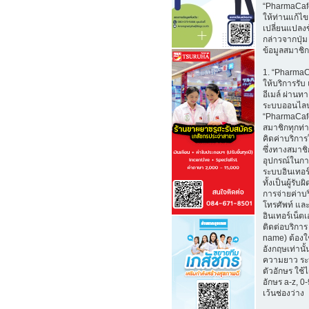
“PharmaCaf
ให้ท่านแก้ไ
เปลี่ยนแปลงข
กล่าวจากปุ่ม
ข้อมูลสมาชิก
1. “Pharma
ให้บริการรับ
อีเมล์ ผ่าน
ระบบออนไลน
“PharmaCafe
สมาชิกทุกท่
คิดค่าบริการใ
ซึ่งทางสมาช
อุปกรณ์ในกา
ระบบอินเทอร์
ทั้งเป็นผู้รั
การจ่ายค่าบ
โทรศัพท์ และ
อินเทอร์เน็ตเอ
ติดต่อบริการ 
name) ต้องใ
อังกฤษเท่านั้
ความยาว ระ
ตัวอักษร ใช้
อักษร a-z, 0-9
เว้นช่องว่าง