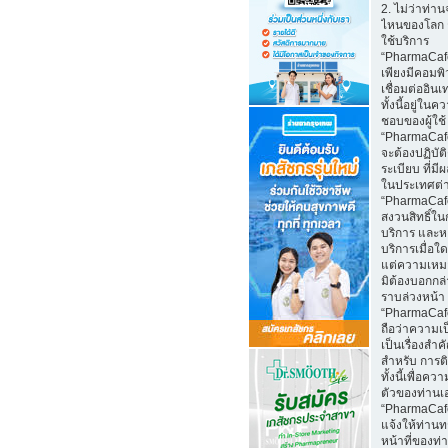
2. ไม่ว่าท่าน
ไหนของโลก 
ใช้บริการ
“PharmaCaf
เพียงมีคอมพิว
เชื่อมต่ออินเ
ทั้งนี้อยู่ในค
ชอบของผู้ใช้
“PharmaCafe
จะต้องปฏิบั
ระเบียบ ที่มี
ในประเทศต่
“PharmaCaf
สงวนสิทธิ์ใน
บริการ และห
บริการเมื่อใ
แต่ความเหม
มิต้องบอกกล
ราบล่วงหน้า
“PharmaCaf
ถือว่าความเป
เป็นเรื่องสำ
สำหรับ การติ
ทั้งนี้เพื่อคว
ตัวของท่านเ
“PharmaCaf
แจ้งให้ท่านท
หน้าที่ของท่