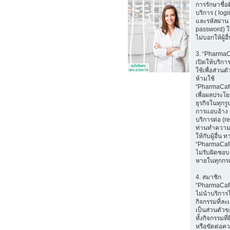
การรักษาชื่อ
บริการ ( log
และรหัสผ่าน 
password) ใ
ไม่บอกให้ผู้อ
3. “Pharma
เปิดให้บริก
ใช้เพื่อส่วนตั
ห้ามใช้
“PharmaCaf
เพื่อผลประโ
ธุรกิจในทุกรู
การแอบอ้าง 
บริการต่อ (r
ท่านทำความ
ให้กับผู้อื่น ท
“PharmaCaf
ไม่รับผิดชอบ
หายในทุกกร
4. สมาชิก
“PharmaCaf
ไม่นำบริการ
กิจกรรมที่ล
เป็นส่วนตัวขอ
ทั้งกิจกรรมท
หรือขัดต่อค