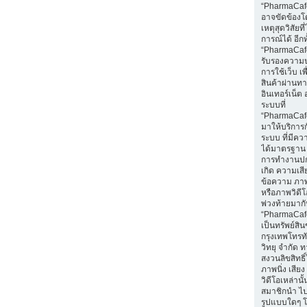
“PharmaCaf
อาจขัดข้องโ
เหตุสุดวิสัยท
การณ์ได้ อีกทั
“PharmaCafe
รับรองความ
การใช้เว็บ เพื่
สินค้าผ่านท
อินเทอร์เน็ต 
ระบบที่
“PharmaCaf
มาให้บริการก
ระบบ ที่มีค
ได้มาตรฐาน 
การทำงานปก
เกิด ความเส
ข้อความ ภาพน
หรือภาพวิดีโอ
พ่วงท้ายมา
“PharmaCaf
เป็นทรัพย์สิ
กรุงเทพโทรท
วิทยุ จำกัด 
สงวนลิขสิทธ
ภาพนิ่ง เสีย
วิดีโอเหล่านั้
สมาชิกนำ ไ
รูปแบบใดๆ โ