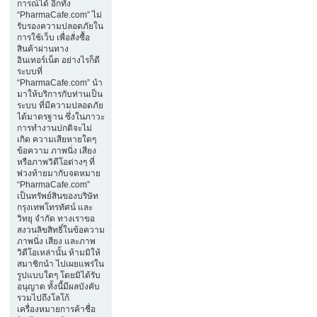
การณ์ได้ อีกทั้ง
“PharmaCafe.com” ไม่
รับรองความปลอดภัยใน
การใช้เว็บ เพื่อสั่งซื้อ
สินค้าผ่านทาง
อินเทอร์เน็ต อย่างไรก็ดี
ระบบที่
“PharmaCafe.com” นำ
มาให้บริการกับท่านเป็น
ระบบ ที่มีความปลอดภัย
ได้มาตรฐาน ซึ่งในภาวะ
การทำงานปกติจะไม่
เกิด ความเสียหายใดๆ
ข้อความ ภาพนิ่ง เสียง
หรือภาพวิดีโอต่างๆ ที่
พ่วงท้ายมากับจดหมาย
“PharmaCafe.com”
เป็นทรัพย์สินของบริษัท
กรุงเทพโทรทัศน์ และ
วิทยุ จำกัด ทางเราขอ
สงวนลิขสิทธิ์ในข้อความ
ภาพนิ่ง เสียง และภาพ
วิดีโอเหล่านั้น ห้ามมิให้
สมาชิกนำ ไปเผยแพร่ใน
รูปแบบใดๆ โดยมิได้รับ
อนุญาต ทั้งนี้มีผลบังคับ
รวมไปถึงโลโก้
เครื่องหมายการค้าชื่อ