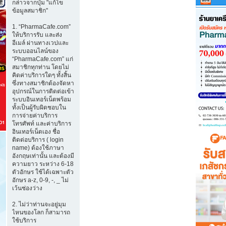
กล่าวจากปุ่ม "แก้ไข
ข้อมูลสมาชิก"
1. “PharmaCafe.com”
ให้บริการรับ และส่ง
อีเมล์ ผ่านทางเวปและ
ระบบออนไลน์ของ
“PharmaCafe.com” แก่
สมาชิกทุกท่าน โดยไม่
คิดค่าบริการใดๆ ทั้งสิ้น
ซึ่งทางสมาชิกต้องจัดหา
อุปกรณ์ในการติดต่อเข้า
ระบบอินเทอร์เน็ตพร้อม
ทั้งเป็นผู้รับผิดชอบใน
การจ่ายค่าบริการ
โทรศัพท์ และค่าบริการ
อินเทอร์เน็ตเอง ชื่อ
ติดต่อบริการ ( login
name) ต้องใช้ภาษา
อังกฤษเท่านั้น และต้องมี
ความยาว ระหว่าง 6-18
ตัวอักษร ใช้ได้เฉพาะตัว
อักษร a-z, 0-9, -, _ ไม่
เว้นช่องว่าง
2. ไม่ว่าท่านจะอยู่มุม
ไหนของโลก ก็สามารถ
ใช้บริการ