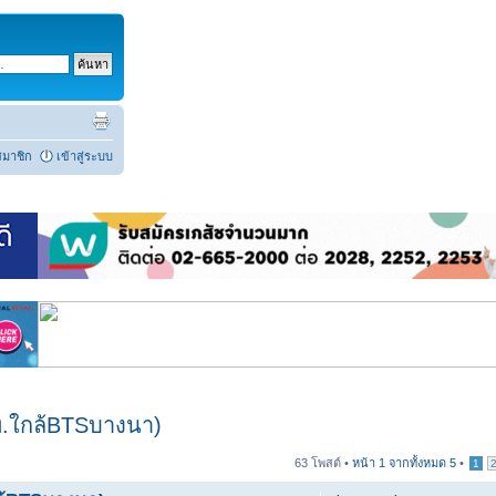
สมาชิก
เข้าสู่ระบบ
รพ.ใกล้BTSบางนา)
63 โพสต์ •
หน้า
1
จากทั้งหมด
5
•
1