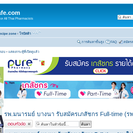
fe.com
 All Thai Pharmacists
ecipe zone
‹
โรบัสต้า
การค้นหาขั้นสูง
FAQ
สมัคร
รตอบ
•
แสดงกระทู้ที่เปิดดูแล้ว
รพ.มนารมย์ บางนา รับสมัครเภสัชกร Full-time (
ตอบกระทู้