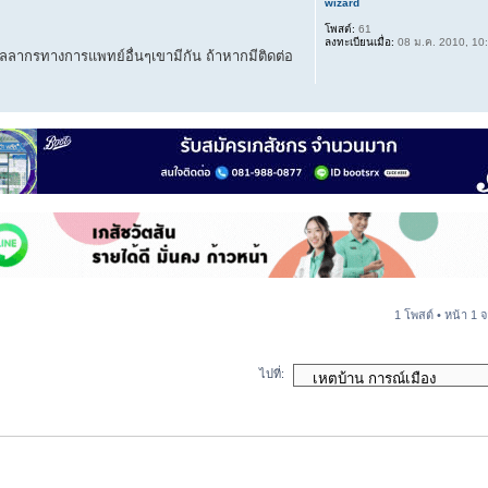
wizard
โพสต์:
61
ลงทะเบียนเมื่อ:
08 ม.ค. 2010, 10
คลลากรทางการแพทย์อื่นๆเขามีกัน ถ้าหากมีติดต่อ
1 โพสต์ • หน้า
1
จ
ไปที่: