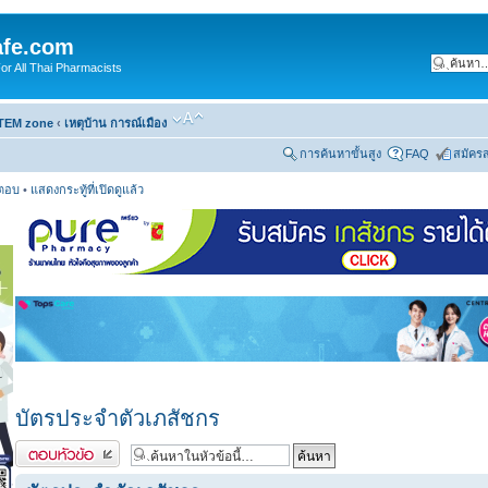
fe.com
 All Thai Pharmacists
TEM zone
‹
เหตุบ้าน การณ์เมือง
การค้นหาขั้นสูง
FAQ
สมัคร
รตอบ
•
แสดงกระทู้ที่เปิดดูแล้ว
บัตรประจำตัวเภสัชกร
ตอบกระทู้