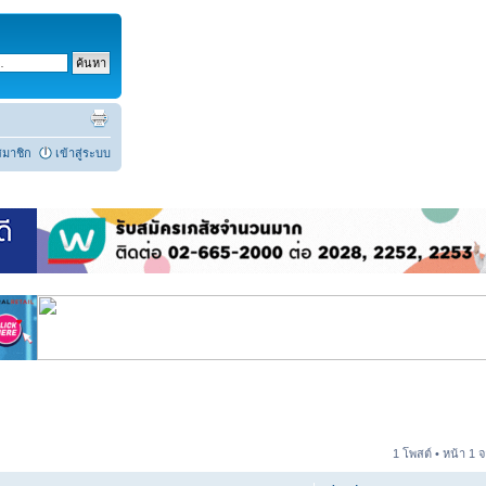
สมาชิก
เข้าสู่ระบบ
1 โพสต์ • หน้า
1
จ